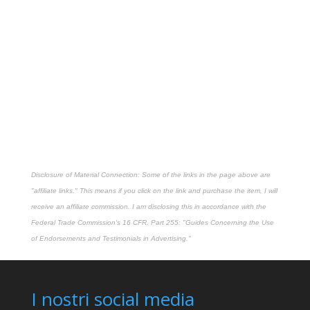
Disclosure of Material Connection: Some of the links in the page above are
"affiliate links." This means if you click on the link and purchase the item, I will
receive an affiliate commission. I am disclosing this in accordance with the
Federal Trade Commission's
16 CFR, Part 255
: "Guides Concerning the Use
of Endorsements and Testimonials in Advertising."
I nostri social media