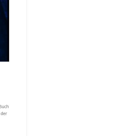
 Buch
 der