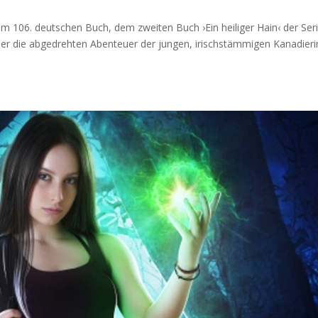
em 106. deutschen Buch, dem zweiten Buch ›Ein heiliger Hain‹ der Ser
eder die abgedrehten Abenteuer der jungen, irischstämmigen Kanadieri