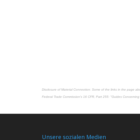
Disclosure of Material Connection: Some of the links in the page above
Federal Trade Commission's
16 CFR, Part 255
: "Guides Concerning 
Unsere sozialen Medien