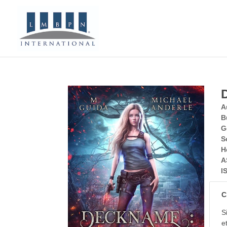
A
B
G
S
H
A
I
C
S
e