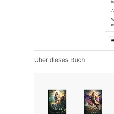
t
A
W
m
Über dieses Buch