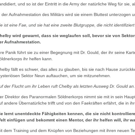
andidiert, und so ist der Eintritt in die Army der natürliche Weg für sie, 
n der Aufnahmestation des Militärs wird sie einem Bluttest unterzogen und
ie ist eine Fae, und sie hat eine zweite Blutgruppe, die nicht identifizie
helby wird gewarnt, dass sie weglaufen soll, bevor sie von Sekto
er Aufnahmestation.
hre Panik führt sie zu einer Begegnung mit Dr. Gould, der ihr seine Kar
öldnerkorps ihr helfen kann.
helby fällt es schwer, das alles zu glauben, bis sie nach Hause zurü
ysteriösen Sektor Neun auftauchen, um sie mitzunehmen.
uf der Flucht um ihr Leben ruft Chelby als letzten Ausweg Dr. Gould an
er Direktor des Paranormalen Söldnerkorps nimmt sie mit in sein Haupt
uf andere Übernatürliche trifft und von den Faekräften erfährt, die in ih
ie lernt unentdeckte Fähigkeiten kennen, die sie nicht kontrollier
elt einfügen und bekommt einen Mentor, der ihr helfen will, ihr w
it dem Training und dem Knüpfen von Beziehungen mit ihren neuen Te