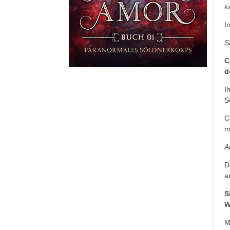
k
I
S
C
d
I
S
C
m
A
D
a
S
W
M