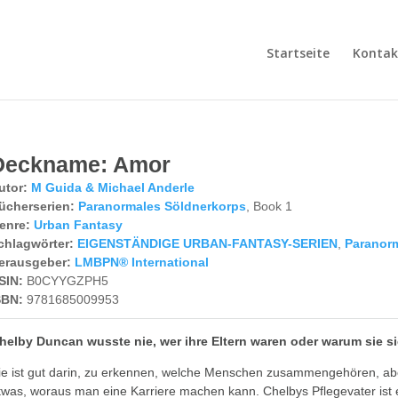
Startseite
Kontak
Deckname: Amor
utor:
M Guida & Michael Anderle
ücherserien:
Paranormales Söldnerkorps
, Book 1
enre:
Urban Fantasy
chlagwörter:
EIGENSTÄNDIGE URBAN-FANTASY-SERIEN
,
Paranor
erausgeber:
LMBPN® International
SIN:
B0CYYGZPH5
SBN:
9781685009953
helby Duncan wusste nie, wer ihre Eltern waren oder warum sie 
ie ist gut darin, zu erkennen, welche Menschen zusammengehören, aber 
twas, woraus man eine Karriere machen kann. Chelbys Pflegevater ist 