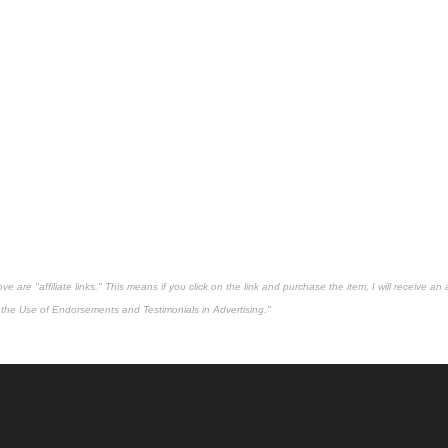
 are "affiliate links." This means if you click on the link and purchase the item, I will receive an 
the Use of Endorsements and Testimonials in Advertising."