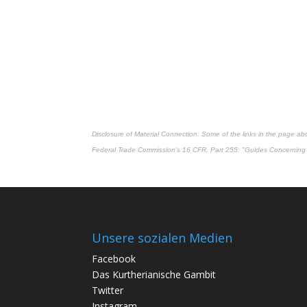
Disclosure of Material Connection: Some of the links in the page above
Federal Trade Commission's
16 CFR, Part 255
: "Guides Concerning 
Unsere sozialen Medien
Facebook
Das Kurtherianische Gambit
Twitter
Instagram