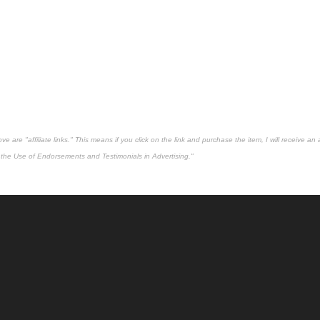
 are "affiliate links." This means if you click on the link and purchase the item, I will receive an 
the Use of Endorsements and Testimonials in Advertising."