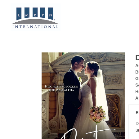
A
B
G
S
H
A
E
D
u