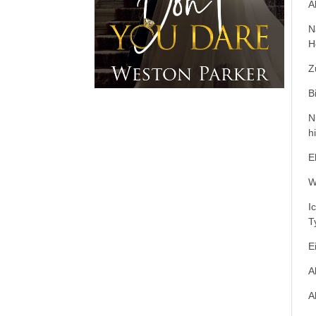
A
N
H
Z
B
N
h
E
W
I
T
E
A
A