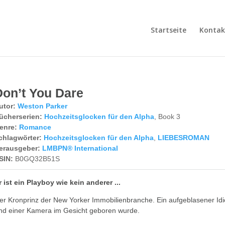
Startseite
Kontak
Don’t You Dare
utor:
Weston Parker
ücherserien:
Hochzeitsglocken für den Alpha
, Book 3
enre:
Romance
chlagwörter:
Hochzeitsglocken für den Alpha
,
LIEBESROMAN
erausgeber:
LMBPN® International
SIN:
B0GQ32B51S
r ist ein Playboy wie kein anderer ...
er Kronprinz der New Yorker Immobilienbranche. Ein aufgeblasener Idio
nd einer Kamera im Gesicht geboren wurde.