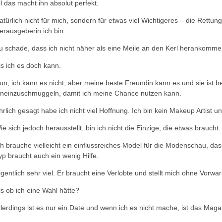
ll das macht ihn absolut perfekt.
atürlich nicht für mich, sondern für etwas viel Wichtigeres – die Ret
erausgeberin ich bin.
u schade, dass ich nicht näher als eine Meile an den Kerl herankomme
is ich es doch kann.
un, ich kann es nicht, aber meine beste Freundin kann es und sie ist b
ineinzuschmuggeln, damit ich meine Chance nutzen kann.
hrlich gesagt habe ich nicht viel Hoffnung. Ich bin kein Makeup Artist un
ie sich jedoch herausstellt, bin ich nicht die Einzige, die etwas braucht.
ch brauche vielleicht ein einflussreiches Model für die Modenschau, da
yp braucht auch ein wenig Hilfe.
igentlich sehr viel. Er braucht eine Verlobte und stellt mich ohne Vorwa
ls ob ich eine Wahl hätte?
llerdings ist es nur ein Date und wenn ich es nicht mache, ist das Magaz