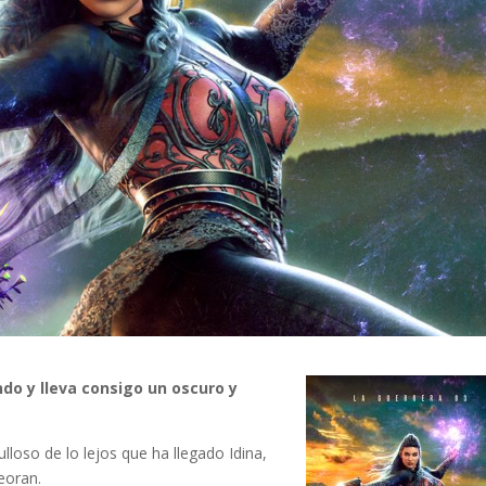
do y lleva consigo un oscuro y
lloso de lo lejos que ha llegado Idina,
eoran.