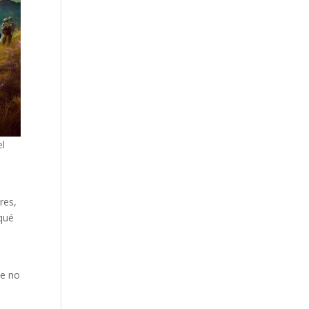
el
res,
 qué
ue no