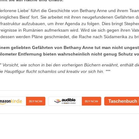
Verlorene Liebe' führt die Geschichte von Bethany Anne und ihrem Tea
önigliches Biest' fort. Sie arbeitet mit ihren neugefundenen Gefährten da
nfrastruktur aufzubauen, um ihrer Agenda zu folgen. Dies bringt Stephen
reignisse in Rumänien aufmerksam wird. Wird sie sich gegen ihren Vat
ndessen werden Pläne geschmiedet, die Rache nach Südamerika zu br
inem geliebten Gefährten von Bethany Anne tut man nicht ungest
ilometer Entfernung bieten wahrscheinlich nicht genug Schutz vo
** Vorsicht, wie schon in bei den vorherigen Büchern erwähnt, enthält
ie Hauptfigur flucht schamlos und kreativ vor sich hin. ***
Taschenbuch 