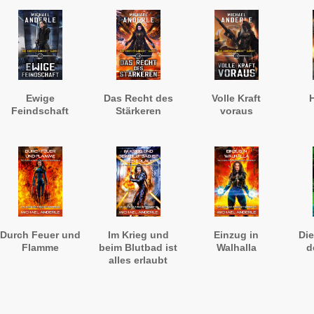
Ewige
Das Recht des
Volle Kraft
Feindschaft
Stärkeren
voraus
Durch Feuer und
Im Krieg und
Einzug in
Die
Flamme
beim Blutbad ist
Walhalla
d
alles erlaubt