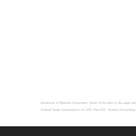
Disclosure of Material Connection: Some of the links in the page above
Federal Trade Commission's
16 CFR, Part 255
: "Guides Concerning 