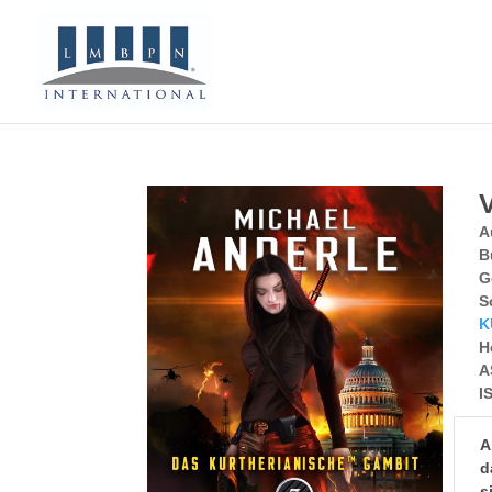
A
B
G
S
K
H
A
I
A
d
s