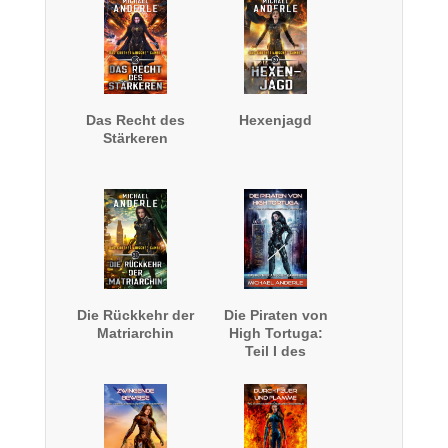
Das Recht des
Hexenjagd
Stärkeren
Die Rückkehr der
Die Piraten von
Matriarchin
High Tortuga:
Teil I des
kurtherianischen
Endspiels