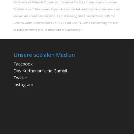
Disclosure of Material Connection: Some of the links in the page above are
"affiliate links." This means if you click on the link and purchase the item, I will
receive an affiliate commission. I am disclosing this in accordance with the
Federal Trade Commission's
16 CFR, Part 255
: "Guides Concerning the Use
of Endorsements and Testimonials in Advertising."
Unsere sozialen Medien
Facebook
Das Kurtherianische Gambit
Twitter
Instagram