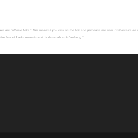
 are "affiliate links." This means if you click on the link and purchase the item, I will receive an 
the Use of Endorsements and Testimonials in Advertising."