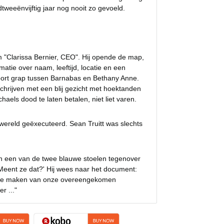
dtweeënvijftig jaar nog nooit zo gevoeld.
 "Clarissa Bernier, CEO". Hij opende de map,
atie over naam, leeftijd, locatie en een
oort grap tussen Barnabas en Bethany Anne.
chrijven met een blij gezicht met hoektanden
aels dood te laten betalen, niet liet varen.
ereld geëxecuteerd. Sean Truitt was slechts
m in een van de twee blauwe stoelen tegenover
Meent ze dat?' Hij wees naar het document:
ik te maken van onze overeengekomen
r ..."