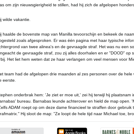
as om zijn nieuwsgierigheid te stillen, had hij zich de afgelopen honder
ij wilde vakantie.
ij haalde de bovenste map van Manilla tevoorschijn en bekeek de naam
pgesteld zoals afgesproken. Er was één pagina met haar typische inform
chtergrond van twee alinea's en de gevraagde straf. Het was nu een s
ngeacht de gevraagde straf, zou zij alles doorhalen en er "DOOD" op s
rbij. Het liet hem weten dat ze haar verlangen om veel mensen voor Mich
et team had de afgelopen drie maanden al zes personen over de hele w
e eerste.
tephen onderbrak hem: 'Je ziet er moe uit,' zei hij terwijl hij plaatsna
arnabas' bureau. Barnabas leunde achterover en hield de map open. '
Zelfs ADAM roept op om deze dame financieel te straffen door gebru
trafmatrix." Hij sloot de map: "Ze loopt de hele tijd naar Michael toe, broe