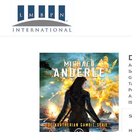
D
A
S
G
T
P
A
I
S
H