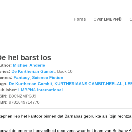
Home
Over LMBPN®
C
e hel barst los
uthor:
Michael Anderle
eries:
De Kurtherian Gambit
, Book 10
enres:
Fantasy
,
Science Fiction
ags:
De Kurtherian Gambit
,
KURTHERIAANS GAMBIT-HEELAL
,
LE
ublisher:
LMBPN® International
SIN:
B0CNZMPGJ9
SBN:
9781649714770
tephen liep het kantoor binnen dat Barnabas gebruikte als ´zijn rechtzaa
oewel de enorme hoeveelheid gegevens waar het team van Bethany 