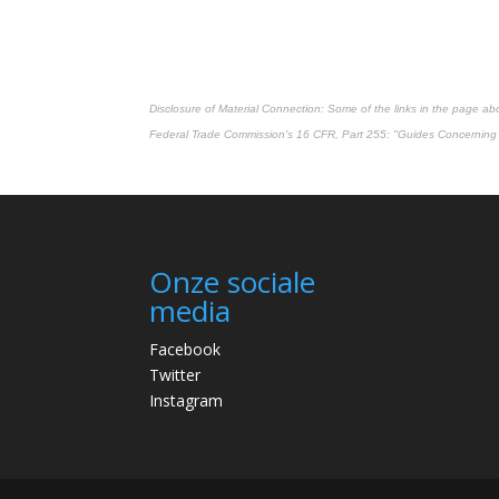
Disclosure of Material Connection: Some of the links in the page above
Federal Trade Commission's
16 CFR, Part 255
: "Guides Concerning 
Onze sociale
media
Facebook
Twitter
Instagram