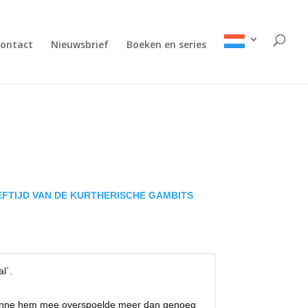
ontact
Nieuwsbrief
Boeken en series
EFTIJD VAN DE KURTHERISCHE GAMBITS
l´.
Anne hem mee overspoelde meer dan genoeg