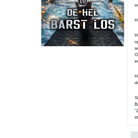
w
H
H
o
a
O
e
H
d
S
B
"
s