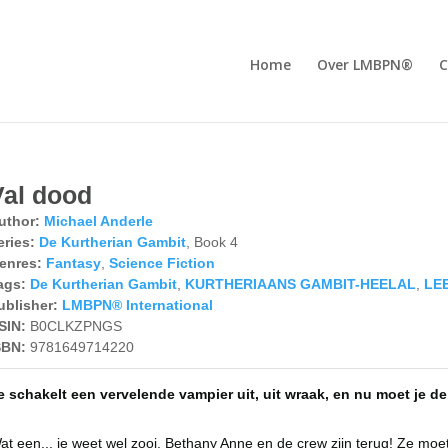
Home
Over LMBPN®
C
Val dood
uthor:
Michael Anderle
eries:
De Kurtherian Gambit
, Book 4
enres:
Fantasy
,
Science Fiction
ags:
De Kurtherian Gambit
,
KURTHERIAANS GAMBIT-HEELAL
,
LE
ublisher:
LMBPN® International
SIN:
B0CLKZPNGS
SBN:
9781649714220
e schakelt een vervelende vampier uit, uit wraak, en nu moet je d
at een... je weet wel zooi. Bethany Anne en de crew zijn terug! Ze mo