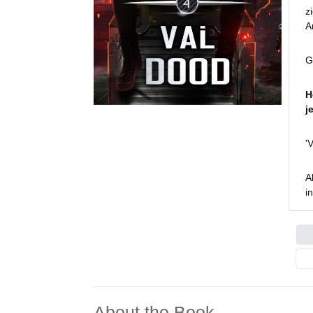
z
A
G
H
j
'
A
i
About the Book