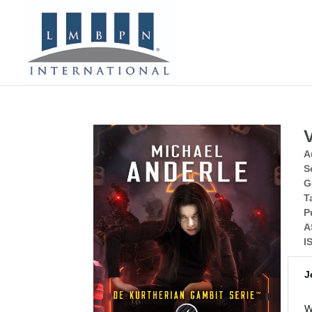
A
S
G
T
P
A
I
J
W